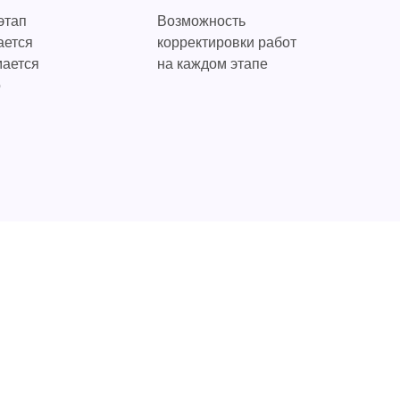
этап
Возможность
ается
корректировки работ
мается
на каждом этапе
о