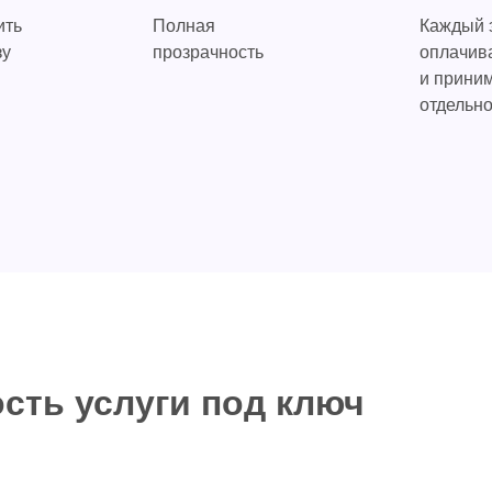
ить
Полная
Каждый 
зу
прозрачность
оплачив
и прини
отдельн
ость услуги под ключ