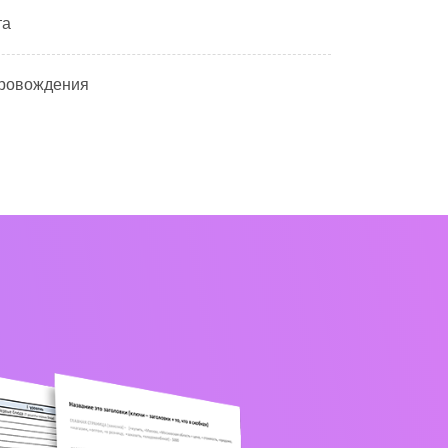
та
провождения