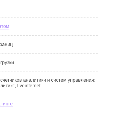
нтом
траниц
грузки
 счетчиков аналитики и систем управления:
итикс, liveinternet
стинге