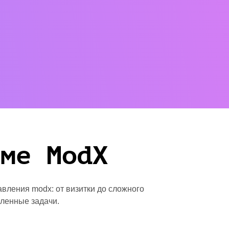
рме ModX
авления modx: от визитки до сложного
вленные задачи.