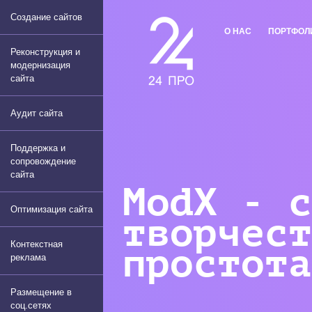
Создание сайтов
О НАС
ПОРТФОЛ
Реконструкция и
модернизация
сайта
Аудит сайта
Поддержка и
сопровождение
сайта
ModX - с
Оптимизация сайта
творчест
Контекстная
простота
реклама
Размещение в
соц.сетях