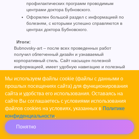
профилактических программ проводимым
центрами доктора Бубновского.
Оформлен большой раздел с информацией по
болезням, с которыми успешно справляются в
центрах доктора Бубновского.
Итоги:
Bubnovsky-art – после всех проведенных работ
получил облегченный дизайн и узнаваемый
корпоративный стиль. Сайт насыщен полезной
информацией, имеет удобную навигацию и полезный
функционал.
Мы используем файлы cookie (файлы с данными о
Что повысило посещаемость сайта и количество
посетителей центров.
прошлых посещениях сайта) для функционирования
сайта и удобства его использования. Оставаясь на
сайте Вы соглашаетесь с условиями использования
файлов cookies на условиях, указанных в
Политике
Подробнее
конфиденциальности
.
Понятно
Заказать