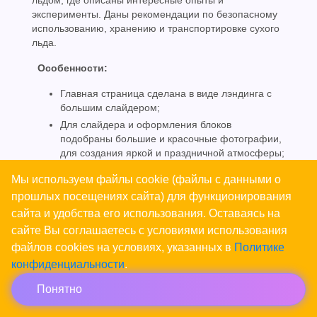
льдом, где описаны интересные опыты и
эксперименты. Даны рекомендации по безопасному
использованию, хранению и транспортировке сухого
льда.
Особенности:
Главная страница сделана в виде лэндинга с
большим слайдером;
Для слайдера и оформления блоков
подобраны большие и красочные фотографии,
для создания яркой и праздничной атмосферы;
Помимо стандартного коммерческого раздела с
Мы используем файлы cookie (файлы с данными о
различными предложениями сухого льда,
прошлых посещениях сайта) для функционирования
добавлен раздел с описанием опытов и
сайта и удобства его использования. Оставаясь на
экспериментов уместных на вечеринках,
праздниках и детских научно-познавательных
сайте Вы соглашаетесь с условиями использования
шоу;
файлов cookies на условиях, указанных в
Политике
Форма заказа звонка размещена в хедере и
конфиденциальности
.
дает возможность оставить заявку на звонок
менеджера не только с коммерческих, но и с
Понятно
информационных страниц.