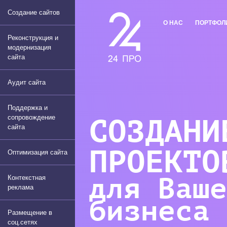
Создание сайтов
О НАС
ПОРТФОЛ
Реконструкция и
модернизация
сайта
Аудит сайта
Поддержка и
сопровождение
СОЗДАНИ
сайта
ПРОЕКТО
Оптимизация сайта
Контекстная
для Ваше
реклама
бизнеса
Размещение в
соц.сетях