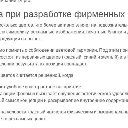
мпании 24 pro.
та при разработке фирменных
колько цветов, что более активно влияет на подсознател
ю символику, рекламные изображения, печатные бланки и д
родукции на рынок.
мо помнить о соблюдении цветовой гармонии. Под этим по
остоят из первичных цветов (красный, синий и желтый) и 
елении результата их позиция совпадает.
цветов считается решённой, когда:
ют удобное и контрастное восприятие;
ужающим фоном и вызывает ощущение эстетического удовол
ый смысл концепции и раскрывает её внутреннее содержан
я на человека красный является физическим и эмоциональн
ся в рекламных целях.