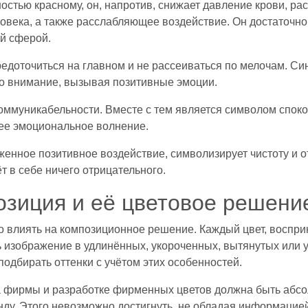
остью красному, он, напротив, снижает давление крови, р
века, а также расслабляющее воздействие. Он достаточно 
й сферой.
средоточиться на главном и не рассеиваться по мелочам. С
его внимание, вызывая позитивные эмоции.
оммуникабельности. Вместе с тем является символом спокой
нее эмоциональное волнение.
енное позитивное воздействие, символизирует чистоту и о
т в себе ничего отрицательного.
озиция и её цветовое решени
 влиять на композиционное решение. Каждый цвет, воспри
ть изображение в удлинённых, укороченных, вытянутых или
одбирать оттенки с учётом этих особенностей.
а фирмы и разработке фирменных цветов должна быть абсо
у. Этого невозможно достигнуть, не обладая информацией