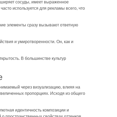
асширяет сосуды, имеет выраженное
часто используется для рекламы всего, что
иние элементы сразу вызывают ответную
ствия и умиротворенности. Он, как и
ткрытость. В большинстве культур
е
нимаемый через визуализацию, влияя на
 увеличенных пропорциях. Исходя из общего
лютная идентичность композиции и
 о пространственных свойствах оттенков.