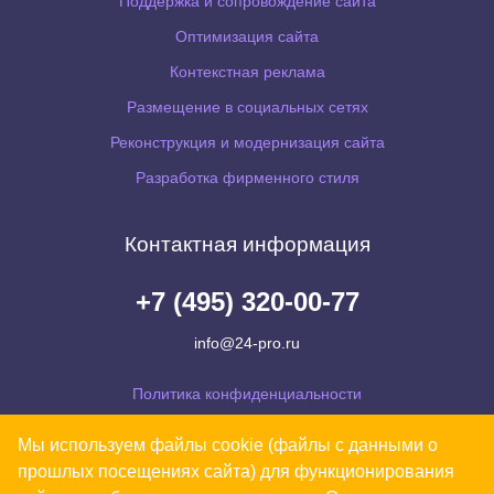
Поддержка и сопровождение сайта
Оптимизация сайта
Контекстная реклама
Размещение в социальных сетях
Реконструкция и модернизация сайта
Разработка фирменного стиля
Контактная информация
+7 (495) 320-00-77
info@24-pro.ru
Политика конфиденциальности
Согласие на обработку персональных данных
Мы используем файлы cookie (файлы с данными о
Уведомляем Вас, что Ваши персональные данные обрабатываются на сайте в
прошлых посещениях сайта) для функционирования
целях его функционирования. В случае несогласия, просьба покинуть сайт.