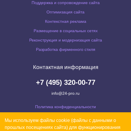
Поддержка и сопровождение сайта
Оптимизация сайта
Контекстная реклама
Размещение в социальных сетях
Реконструкция и модернизация сайта
Разработка фирменного стиля
Контактная информация
+7 (495) 320-00-77
info@24-pro.ru
Политика конфиденциальности
Согласие на обработку персональных данных
Мы используем файлы cookie (файлы с данными о
Уведомляем Вас, что Ваши персональные данные обрабатываются на сайте в
прошлых посещениях сайта) для функционирования
целях его функционирования. В случае несогласия, просьба покинуть сайт.