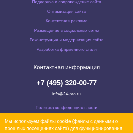
Поддержка и сопровождение сайта
Оптимизация сайта
Контекстная реклама
Размещение в социальных сетях
Реконструкция и модернизация сайта
Разработка фирменного стиля
Контактная информация
+7 (495) 320-00-77
info@24-pro.ru
Политика конфиденциальности
Согласие на обработку персональных данных
Мы используем файлы cookie (файлы с данными о
Уведомляем Вас, что Ваши персональные данные обрабатываются на сайте в
прошлых посещениях сайта) для функционирования
целях его функционирования. В случае несогласия, просьба покинуть сайт.