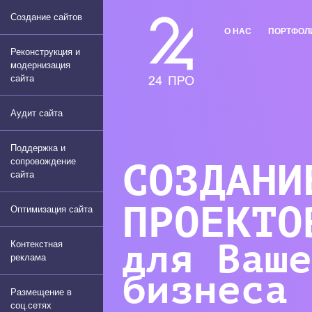
Создание сайтов
О НАС
ПОРТФОЛ
Реконструкция и
модернизация
сайта
Аудит сайта
Поддержка и
сопровождение
СОЗДАНИ
сайта
ПРОЕКТО
Оптимизация сайта
Контекстная
для Ваше
реклама
бизнеса
Размещение в
соц.сетях