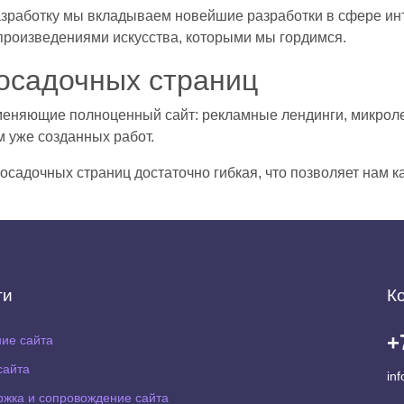
азработку мы вкладываем новейшие разработки в сфере инт
роизведениями искусства, которыми мы гордимся.
посадочных страниц
еняющие полноценный сайт: рекламные лендинги, микролен
 уже созданных работ.
посадочных страниц достаточно гибкая, что позволяет нам 
ги
К
+
ие сайта
сайта
in
жка и сопровождение сайта