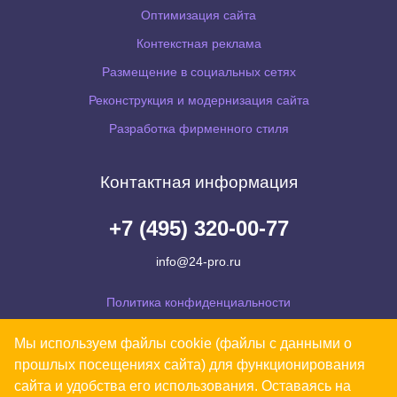
Оптимизация сайта
Контекстная реклама
Размещение в социальных сетях
Реконструкция и модернизация сайта
Разработка фирменного стиля
Контактная информация
+7 (495) 320-00-77
info@24-pro.ru
Политика конфиденциальности
Согласие на обработку персональных данных
Мы используем файлы cookie (файлы с данными о
Уведомляем Вас, что Ваши персональные данные обрабатываются на сайте в
прошлых посещениях сайта) для функционирования
целях его функционирования. В случае несогласия, просьба покинуть сайт.
сайта и удобства его использования. Оставаясь на