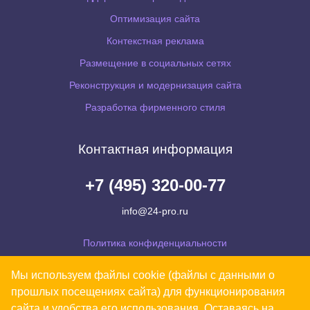
Оптимизация сайта
Контекстная реклама
Размещение в социальных сетях
Реконструкция и модернизация сайта
Разработка фирменного стиля
Контактная информация
+7 (495) 320-00-77
info@24-pro.ru
Политика конфиденциальности
Согласие на обработку персональных данных
Мы используем файлы cookie (файлы с данными о
Уведомляем Вас, что Ваши персональные данные обрабатываются на сайте в
прошлых посещениях сайта) для функционирования
целях его функционирования. В случае несогласия, просьба покинуть сайт.
сайта и удобства его использования. Оставаясь на